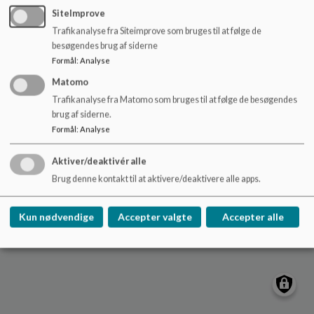
Dagtilbud Område Skærbæk
o
SiteImprove
l
Tilgængelighedserklæring
Trafikanalyse fra Siteimprove som bruges til at følge de
d
Sitemap
besøgendes brug af siderne
e
Formål
:
Analyse
t
Matomo
Trafikanalyse fra Matomo som bruges til at følge de besøgendes
Cookie politik
brug af siderne.
Formål
:
Analyse
Aktiver/deaktivér alle
Brug denne kontakt til at aktivere/deaktivere alle apps.
Kun nødvendige
Accepter valgte
Accepter alle