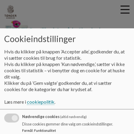
Cookieindstillinger
Dagtilbud Område Skærbæk
G
Hvis du klikker på knappen ’Accepter alle’, godkender du, at
å
Område Skærbæks filialer
Dagplejen Område Skærbæk
vi sætter cookies til brug for statistik.
t
Hvis du klikker på knappen ’Kun nødvendige,’ sætter vi ikke
i
cookies til statistik – vi benytter dog en cookie for at huske
Dagplejen Område Skærbæk
l
dit valg.
h
Klikker du på ’Gem valgte’ godkender du, at vi sætter
o
cookies for de kategorier du har krydset af.
v
Dagplejen Område Skærbæk
e
Læs mere i
cookiepolitik
.
Oplysninger opdateres snarest...
d
i
Nødvendige cookies
n
(altid nødvendig)
d
Disse cookies gemmer dine valg om cookieindstillinger.
h
Formål
:
Funktionalitet