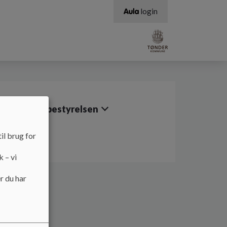
login
Områdebestyrelsen
il brug for
k – vi
r du har