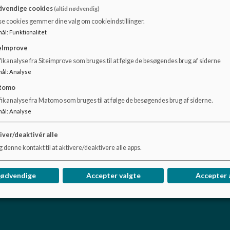
vendige cookies
(altid nødvendig)
se cookies gemmer dine valg om cookieindstillinger.
mål
:
Funktionalitet
eImprove
ikanalyse fra Siteimprove som bruges til at følge de besøgendes brug af siderne
mål
:
Analyse
tomo
fikanalyse fra Matomo som bruges til at følge de besøgendes brug af siderne.
mål
:
Analyse
iver/deaktivér alle
 denne kontakt til at aktivere/deaktivere alle apps.
nødvendige
Accepter valgte
Accepter 