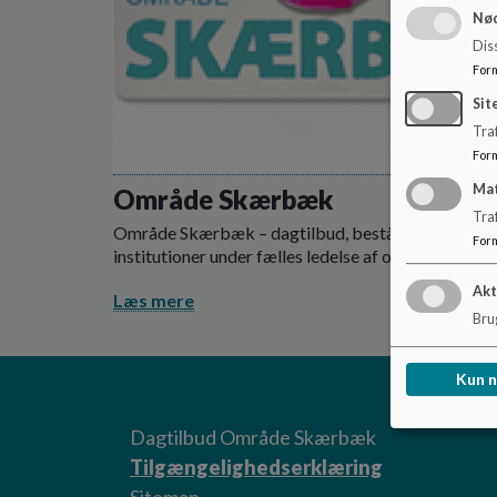
Nød
Dis
For
Sit
Traf
For
Ma
Område Skærbæk
Tra
Område Skærbæk – dagtilbud, består af 6
For
institutioner under fælles ledelse af områdeleder.
Akt
Læs mere
Brug
Kun 
Dagtilbud Område Skærbæk
Tilgængelighedserklæring